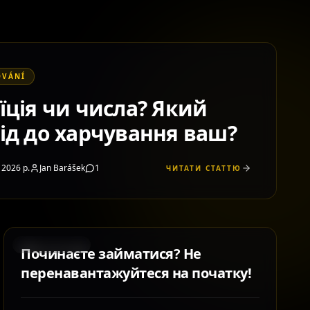
OVÁNÍ
їція чи числа? Який
хід до харчування ваш?
 2026 р.
Jan Barášek
1
ЧИТАТИ СТАТТЮ
REGENERACE
Починаєте займатися? Не
перенавантажуйтеся на початку!