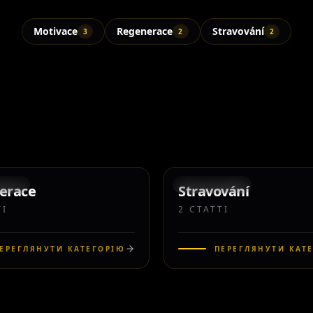
Motivace
Regenerace
Stravování
3
2
2
2
ОРІЯ
КАТЕГОРІЯ
erace
Stravování
ТІ
2
СТАТТІ
ЕРЕГЛЯНУТИ КАТЕГОРІЮ
ПЕРЕГЛЯНУТИ КАТ