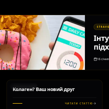
STRAV
Інту
під
16 січня
STRAVOVÁNÍ
Колаген? Ваш новий друг
ЧИТАТИ СТАТТЮ