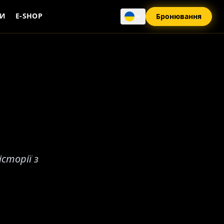
КИ
E-SHOP
Бронювання
сторії з