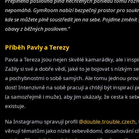
Přeplněná posilovna plná nechtěných pohledů tomu roz
nepomáhá. GymRoom nabízí bezpečný prostor pro soukr
kde se můžete plně soustředit jen na sebe. Pojďme změnit 
obavy z běžných posiloven.“
Příběh Pavly a Terezy
Pavla a Tereza jsou nejen skvělé kamarádky, ale i inspi
Zažily si své a dobře vědí, jaké to je bojovat s nízký
a pochybnostmi o sobě samých. Ale tomu jednou prov
dost! Intenzivně na sobě pracují a chtějí být inspirací p
(a samozřejmě i muže), aby jim ukázaly, že cesta k se
existuje.
Na Instagramu spravují profil
@double.trouble.czech
,
věnují tématům jako nízké sebevědomí, dosahování cíl