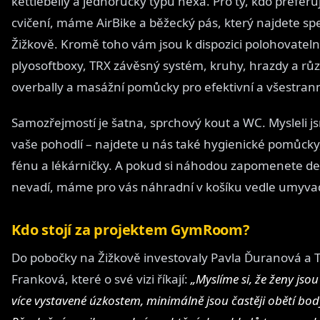
kettlebelly a jednoručky typu hexa. Pro ty, kdo preferu
cvičení, máme AirBike a běžecký pás, který najdete sp
Žižkově. Kromě toho vám jsou k dispozici polohovatelné
plyosoftboxy, TRX závěsný systém, kruhy, hrazdy a rů
overbally a masážní pomůcky pro efektivní a všestrann
Samozřejmostí je šatna, sprchový kout a WC. Mysleli j
vaše pohodlí – najdete u nás také hygienické pomůcky
fénu a lékárničky. A pokud si náhodou zapomenete d
nevadí, máme pro vás náhradní v košíku vedle umyva
Kdo stojí za projektem GymRoom?
Do pobočky na Žižkově investovaly Pavla Ďuranová a 
Franková, které o své vizi říkají:
„Myslíme si, že ženy jso
více vystavené úzkostem, minimálně jsou častěji obětí b