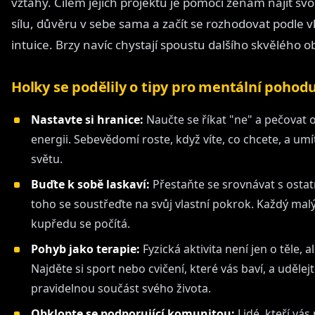
vztahy. Cílem jejich projektu je pomoci ženám najít svo
sílu, důvěru v sebe sama a začít se rozhodovat podle v
intuice. Brzy navíc chystají spoustu dalšího skvělého 
Holky se podělily o tipy pro mentální pohodu
Nastavte si hranice:
Naučte se říkat "ne" a pečovat o
energii. Sebevědomí roste, když víte, co chcete, a umít
světu.
Buďte k sobě laskaví:
Přestaňte se srovnávat s ostat
toho se soustřeďte na svůj vlastní pokrok. Každý mal
kupředu se počítá.
Pohyb jako terapie:
Fyzická aktivita není jen o těle, al
Najděte si sport nebo cvičení, které vás baví, a udělejt
pravidelnou součást svého života.
Obklopte se podporující komunitou:
Lidé, kteří vás