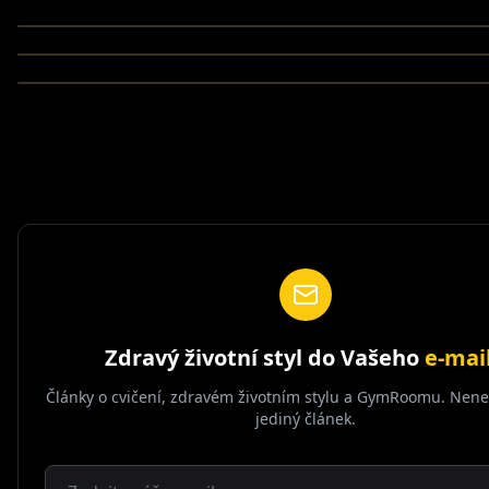
24/7
ZOBRAZIT D
24/7
24/7
24/7
24/7
Zdravý životní styl do Vašeho
e-mai
Články o cvičení, zdravém životním stylu a GymRoomu. Nenec
jediný článek.