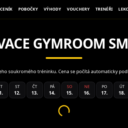
CENÍK
POBOČKY
VÝHODY
VOUCHERY
TRENÉŘI
LEK
VACE
GYMROOM SM
šeho soukromého tréninku. Cena se počítá automaticky podl
T
ST
ČT
PÁ
SO
NE
PO
ÚT
1
.
12
.
13
.
14
.
15
.
16
.
17
.
18
.