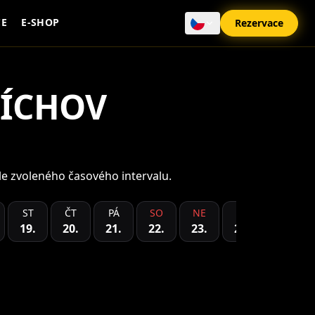
CE
E-SHOP
Rezervace
ÍCHOV
e zvoleného časového intervalu.
ST
ČT
PÁ
SO
NE
PO
ÚT
19
.
20
.
21
.
22
.
23
.
24
.
25
.