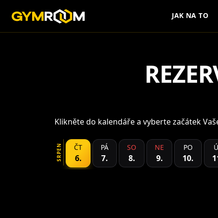
JAK NA TO
REZER
Klikněte do kalendáře a vyberte začátek Va
ČT
PÁ
SO
NE
PO
Ú
SRPEN
6
.
7
.
8
.
9
.
10
.
1