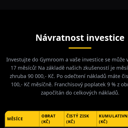
Návratnost investice
Investujte do Gymroom a vaše investice se může v
17 měsíců! Na základě našich zkušeností je měsí
zhruba 90 000,- Kč. Po odečtení nákladů máte čis
100,- Kč měsíčně. Franchisový poplatek 9 % z obra
započítán do celkových nákladů.
OBRAT
ČISTÝ ZISK
KUMULATIVN
MĚSÍCE
(KČ)
(KČ)
(KČ)