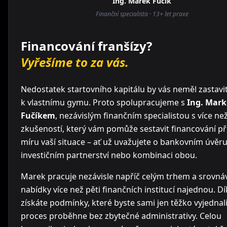
Ing. Marek Fučík
Finanční specialista · 13+ let praxe
Financování franšízy?
Vyřešíme to za vás.
Nedostatek startovního kapitálu by vás neměl zastavit
k vlastnímu gymu. Proto spolupracujeme s
Ing. Mar
Fučíkem
, nezávislým finančním specialistou s více než
zkušeností, který vám pomůže sestavit financování p
míru vaší situace – ať už uvažujete o bankovním úvěru
investičním partnerství nebo kombinaci obou.
Marek pracuje nezávisle napříč celým trhem a srovná
nabídky více než pěti finančních institucí najednou. D
získáte podmínky, které byste sami jen těžko vyjednali 
proces proběhne bez zbytečné administrativy. Celou