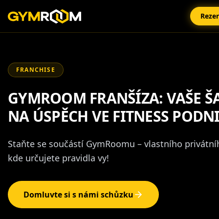
Reze
FRANCHISE
GYMROOM FRANŠÍZA: VAŠE Š
NA ÚSPĚCH VE FITNESS PODN
Staňte se součástí GymRoomu – vlastního privátníh
kde určujete pravidla vy!
Domluvte si s námi schůzku