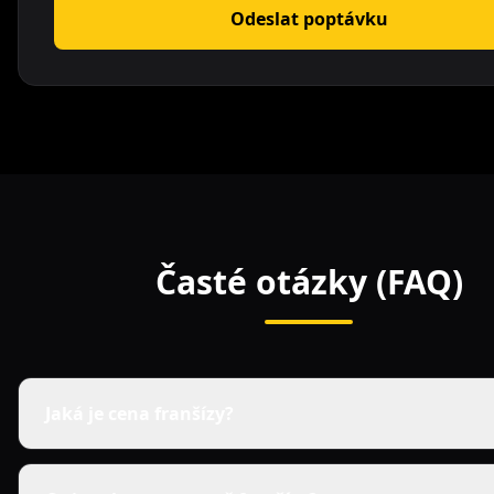
Odeslat poptávku
Časté otázky (FAQ)
Jaká je cena franšízy?