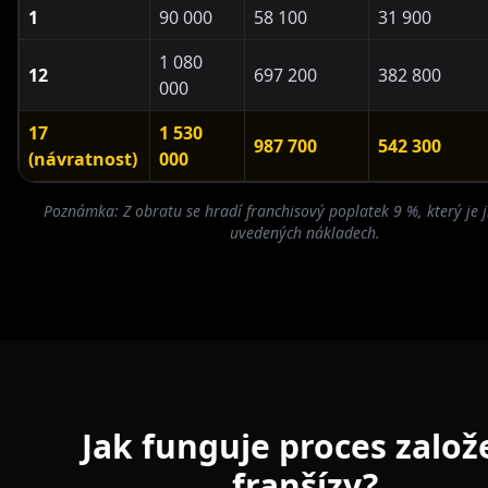
1
90 000
58 100
31 900
1 080
12
697 200
382 800
000
17
1 530
987 700
542 300
(návratnost)
000
Poznámka: Z obratu se hradí franchisový poplatek 9 %, který je j
uvedených nákladech.
Jak funguje proces založ
franšízy?