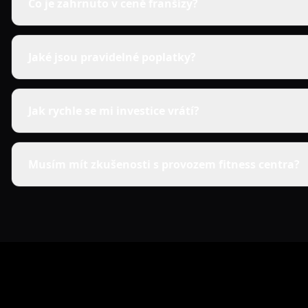
Co je zahrnuto v ceně franšízy?
Jaké jsou pravidelné poplatky?
Jak rychle se mi investice vrátí?
Musím mít zkušenosti s provozem fitness centra?