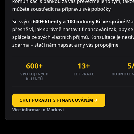
komunikaci s bankou za vás převezme jeho tým, takže
můžete soustředit na přípravu své pobočky.
Se svými
600+ klienty a 100 miliony Kč ve správě
Ma
přesně ví, jak správně nastavit financování tak, aby se
splácela ze svých vlastních příjmů. Konzultace je nezá
zdarma – stačí nám napsat a my vás propojíme.
600+
13+
5
SPOKOJENÝCH
LET PRAXE
HODNOCEN
KLIENTŮ
CHCI PORADIT S FINANCOVÁNÍM
Více informací o Markovi