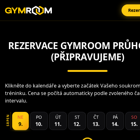
Reze
REZERVACE
GYMROOM PRŮH
(PŘIPRAVUJEME)
Klikněte do kalendáře a vyberte začátek Vašeho soukro
tréninku. Cena se počítá automaticky podle zvoleného č
intervalu.
NE
PO
ÚT
ST
ČT
PÁ
SO
SRPEN
9
.
10
.
11
.
12
.
13
.
14
.
15
.