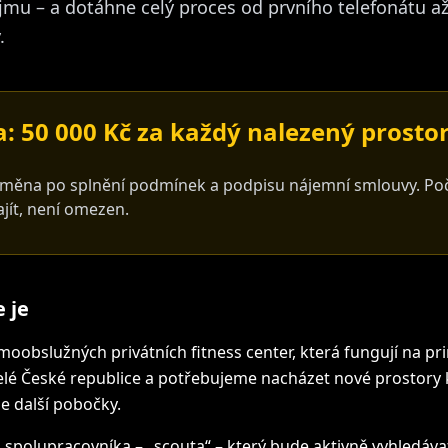
jmu – a dotáhne celý proces od prvního telefonátu a
.
 50 000 Kč za každý nalezený prosto
měna po splnění podmínek a podpisu nájemní smlouvy. Poč
jít, není omezen.
 je
oobslužných privátních fitness center, která fungují na pri
lé České republice a potřebujeme nacházet nové prostory 
e další pobočky.
spolupracovníka – „scouta“ – který bude aktivně vyhledáv