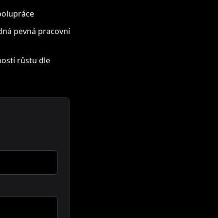
polupráce
ádná pevná pracovní
stí růstu dle