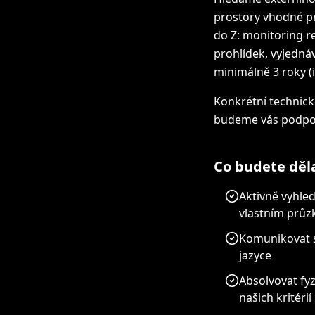
prostory vhodné pr
do Z: monitoring r
prohlídek, vyjedn
minimálně 3 roky (i
Konkrétní technic
budeme vás podpor
Co budete děl
Aktivně vyhled
vlastním prů
Komunikovat s 
jazyce
Absolvovat fy
našich kritérií