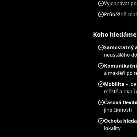
Vyjednávat po
Průběžně repo
Koho hledáme
Samostatný a
neustálého d
Komunikační 
a makléři po t
Mobilita
– ide
městě a okolí 
Časová flexibi
jiné činnosti
Ochota hleda
lokality