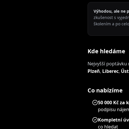
Výhodou, ale ne
zkušenost s vyje
školením a po cel
Kde hledáme
Nejvyšší poptávk
Plzeň
,
Liberec
,
Úst
Co nabízíme
50 000 Kč za 
podpisu náje
Kompletní úv
co hledat