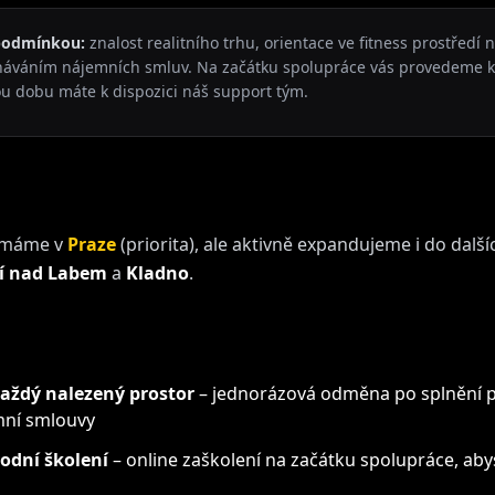
 podmínkou:
znalost realitního trhu, orientace ve fitness prostředí
dnáváním nájemních smluv. Na začátku spolupráce vás provedeme 
ou dobu máte k dispozici náš support tým.
u máme v
Praze
(priorita), ale aktivně expandujeme i do dalš
í nad Labem
a
Kladno
.
každý nalezený prostor
– jednorázová odměna po splnění 
mní smlouvy
odní školení
– online zaškolení na začátku spolupráce, aby