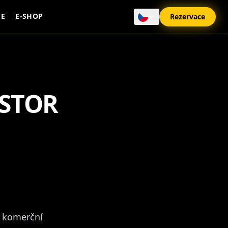
CE
E-SHOP
Rezervace
STOR
é komerční