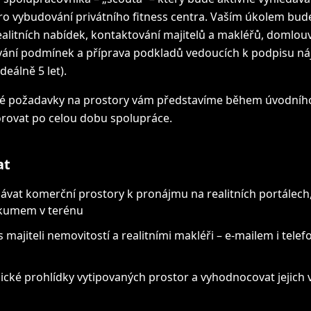
o vybudování privátního fitness centra. Vaším úkolem bude
ealitních nabídek, kontaktování majitelů a makléřů, domlou
ávání podmínek a příprava podkladů vedoucích k podpisu n
deálně 5 let).
ké požadavky na prostory vám představíme během úvodního 
ovat po celou dobu spolupráce.
at
ávat komerční prostory k pronájmu na realitních portálech, 
zkumem v terénu
majiteli nemovitostí a realitními makléři – e-mailem i tele
zické prohlídky vytipovaných prostor a vyhodnocovat jejich