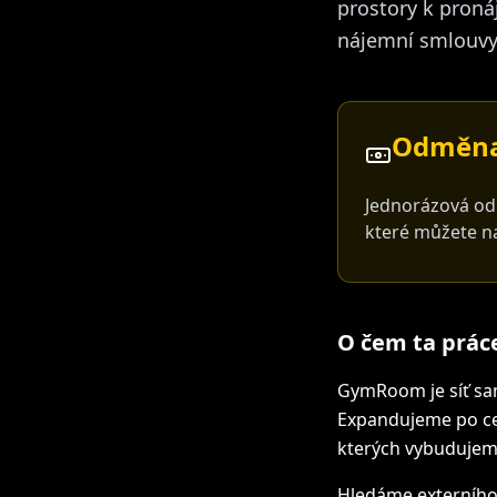
prostory k proná
nájemní smlouvy
Odměna:
Jednorázová od
které můžete na
O čem ta práce
GymRoom je síť sam
Expandujeme po ce
kterých vybudujem
Hledáme externího 