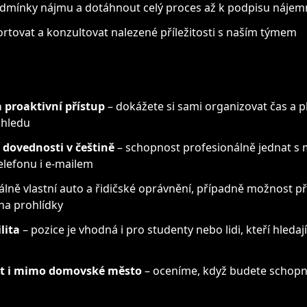
dmínky nájmu a dotáhnout celý proces až k podpisu nájem
rtovat a konzultovat nalezené příležitosti s naším týmem
 proaktivní přístup
– dokážete si sami organizovat čas a pl
ohledu
dovednosti v češtině
– schopnost profesionálně jednat s m
elefonu i e-mailem
álně vlastní auto a řidičské oprávnění, případně možnost p
na prohlídky
lita
– pozice je vhodná i pro studenty nebo lidi, kteří hledaj
t i mimo domovské město
– oceníme, když budete schopni