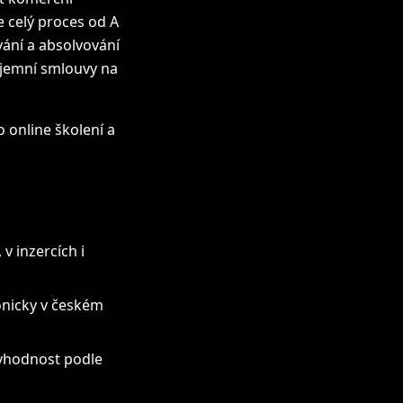
 celý proces od A
vání a absolvování
ájemní smlouvy na
online školení a
v inzercích i
fonicky v českém
 vhodnost podle