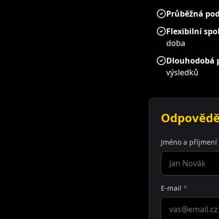
Průběžná po
Flexibilní sp
doba
Dlouhodobá p
výsledků
Odpovědě
Jméno a příjmení
E-mail
*