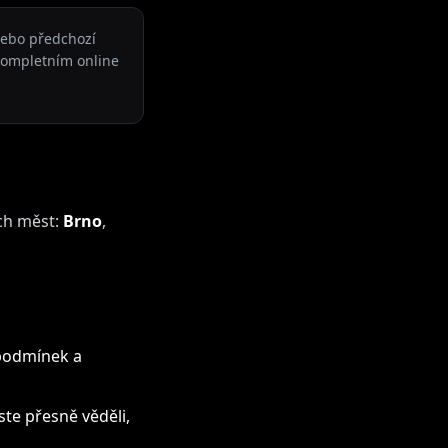
 nebo předchozí
kompletním online
ích měst:
Brno
,
podmínek a
ste přesně věděli,