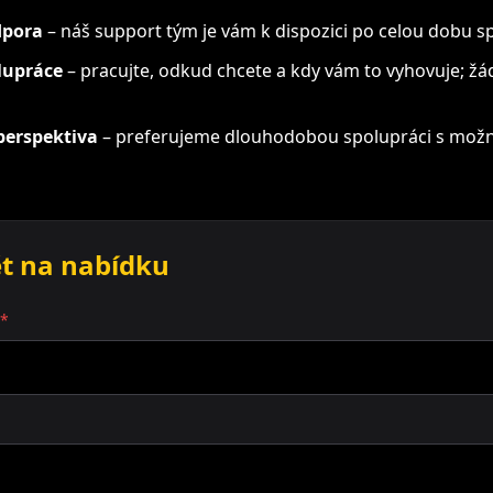
dpora
– náš support tým je vám k dispozici po celou dobu s
olupráce
– pracujte, odkud chcete a kdy vám to vyhovuje; ž
erspektiva
– preferujeme dlouhodobou spolupráci s možno
t na nabídku
*