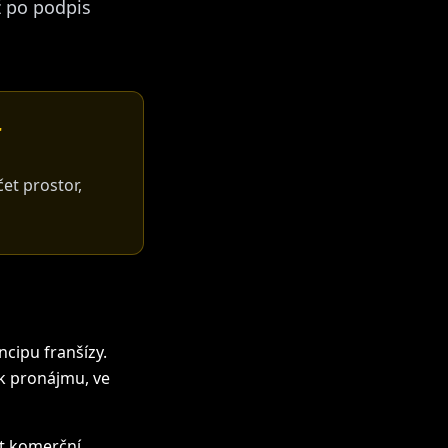
ž po podpis
r
et prostor,
ncipu franšízy.
k pronájmu, ve
at komerční