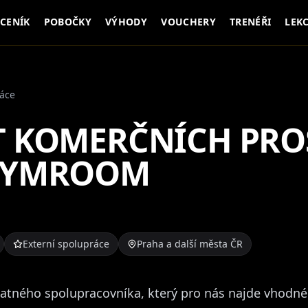
CENÍK
POBOČKY
VÝHODY
VOUCHERY
TRENÉŘI
LEK
ráce
T KOMERČNÍCH PRO
GYMROOM
Externí spolupráce
Praha a další města ČR
tného spolupracovníka, který pro nás najde vhodn