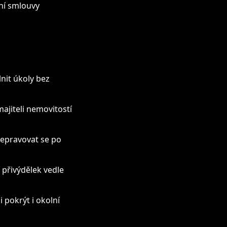
ní smlouvy
nit úkoly bez
ajiteli nemovitostí
řepravovat se po
í přivýdělek vedle
 pokrýt i okolní