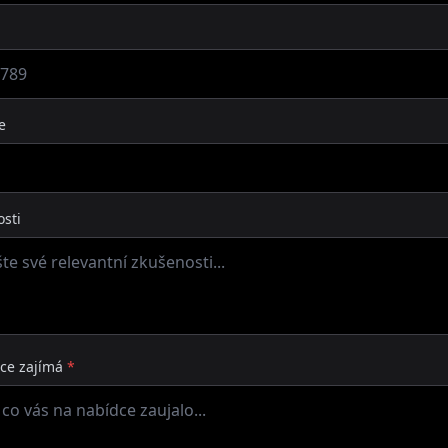
e
sti
áce zajímá
*