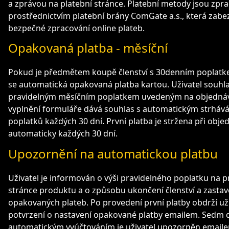
a zprávou na platební stránce. Platební metody jsou zpr
prostřednictvím platební brány ComGate a.s., která zabe
bezpečné zpracování online plateb.
Opakovaná platba - měsíční
Pokud je předmětem koupě členství s 30denním poplatk
se automatická opakovaná platba kartou. Uživatel souhla
pravidelným měsíčním poplatkem uvedeným na objednáv
vyplnění formuláře dává souhlas s automatickým strháv
poplatků každých 30 dní. První platba je stržena při objed
automaticky každých 30 dní.
Upozornění na automatickou platbu
Uživatel je informován o výši pravidelného poplatku na p
stránce produktu a o způsobu ukončení členství a zastav
opakovaných plateb. Po provedení první platby obdrží už
potvrzení o nastavení opakované platby emailem. Sedm 
automatickým vyúčtováním je uživatel upozorněn emaile