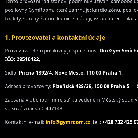
Tento provozní řád stanoví podmínky užívání samoobsl
posilovny GymRoom, která zahrnuje: kardio zónu, posilo
toalety, sprchy, šatnu, lednici s nápoji, vzduchotechniku a
1. Provozovatel a kontaktní údaje
Provozovatelem posilovny je společnost
Dio Gym Smíchov
IČO: 29510422,
Sídlo:
Příčná 1892/4, Nové Město, 110 00 Praha 1,
Adresa provozovny:
Plzeňská 488/39, 150 00 Praha 5 —
Zapsaná v obchodním rejstříku vedeném Městský soud v
spisová značka C 447148.
Kontaktní e-mail:
info@gymroom.cz
, tel.:
+420 732 425 9