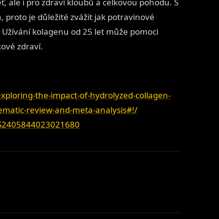
ť, ale i pro zdraví kloubů a celkovou pohodu. S
 proto je důležité zvážit jak potravinové
ť. Užívání kolagenu od 25 let může pomoci
ové zdraví.
xploring-the-impact-of-hydrolyzed-collagen-
ematic-review-and-meta-analysis#!/
ii/S2405844023021680