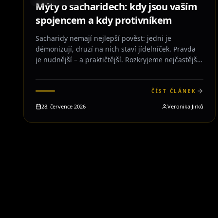
STRAVOVÁNÍ
Mýty o sacharidech: kdy jsou vaším
spojencem a kdy protivníkem
Sacharidy nemají nejlepší pověst: jedni je
démonizují, druzí na nich staví jídelníček. Pravda
je nudnější – a praktičtější. Rozkryjeme nejčastější
mýty a ukážeme, jak s nimi pracovat tak, aby
podpořily výkon, regeneraci i postavu.
ČÍST ČLÁNEK
28. července 2026
Veronika Jirků