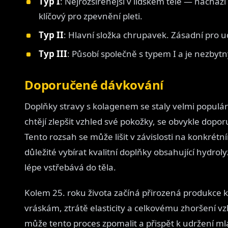
Typ I
: Nejrozšířenější v lidském těle — nachází
klíčový pro zpevnění pleti.
Typ II
: Hlavní složka chrupavek. Zásadní pro 
Typ III
: Působí společně s typem I a je nezbytný
Doporučené dávkování
Doplňky stravy s kolagenem se staly velmi populár
chtějí zlepšit vzhled své pokožky, se obvykle dop
Tento rozsah se může lišit v závislosti na konkrét
důležité vybírat kvalitní doplňky obsahující hydro
lépe vstřebává do těla.
Kolem 25. roku života začíná přirozená produkce 
vráskám, ztrátě elasticity a celkovému zhoršení v
může tento proces zpomalit a přispět k udržení m