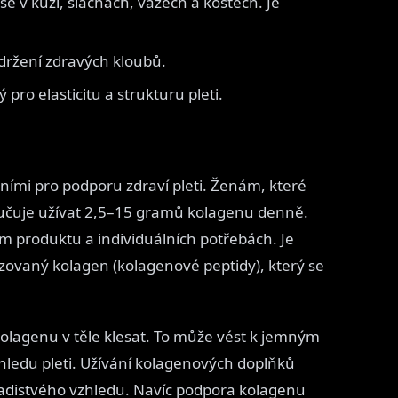
 se v kůži, šlachách, vazech a kostech. Je
udržení zdravých kloubů.
 pro elasticitu a strukturu pleti.
ními pro podporu zdraví pleti. Ženám, které
oručuje užívat 2,5–15 gramů kolagenu denně.
ním produktu a individuálních potřebách. Je
lyzovaný kolagen (kolagenové peptidy), který se
kolagenu v těle klesat. To může vést k jemným
zhledu pleti. Užívání kolagenových doplňků
ladistvého vzhledu. Navíc podpora kolagenu