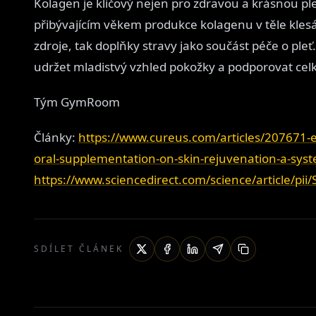
Kolagen je klíčový nejen pro zdravou a krásnou ple
přibývajícím věkem produkce kolagenu v těle klesá,
zdroje, tak doplňky stravy jako součást péče o ple
udržet mladistvý vzhled pokožky a podporovat celk
Tým GymRoom
Články:
https://www.cureus.com/articles/207671-e
oral-supplementation-on-skin-rejuvenation-a-syst
https://www.sciencedirect.com/science/article/p
SDÍLET ČLÁNEK