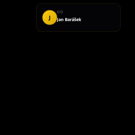
OD
J
Jan Barášek