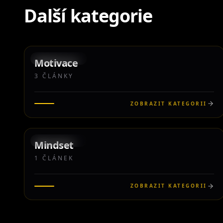
Další kategorie
3
KATEGORIE
Motivace
3
ČLÁNKY
ZOBRAZIT KATEGORII
1
KATEGORIE
Mindset
1
ČLÁNEK
ZOBRAZIT KATEGORII