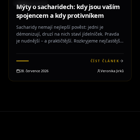
STRAVOVÁNÍ
Mýty o sacharidech: kdy jsou vaším
spojencem a kdy protivníkem
Sacharidy nemají nejlepší pověst: jedni je
démonizují, druzí na nich staví jídelníček. Pravda
je nudnější – a praktičtější. Rozkryjeme nejčastější
mýty a ukážeme, jak s nimi pracovat tak, aby
podpořily výkon, regeneraci i postavu.
ČÍST ČLÁNEK
28. července 2026
Veronika Jirků