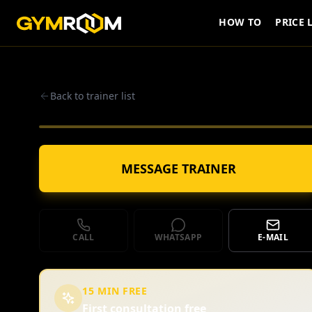
HOW TO
PRICE 
Back to trainer list
MESSAGE TRAINER
CALL
WHATSAPP
E-MAIL
15 MIN FREE
First consultation free