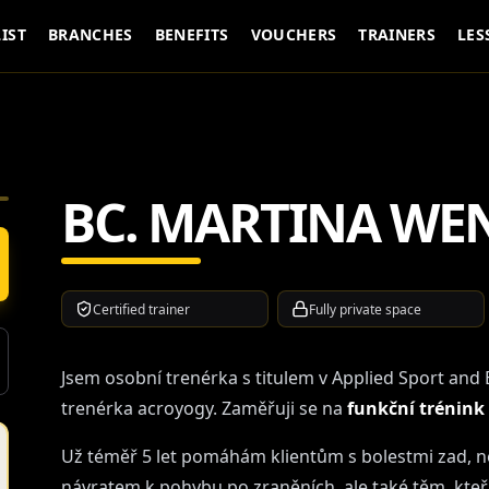
LIST
BRANCHES
BENEFITS
VOUCHERS
TRAINERS
LES
BC. MARTINA WE
Certified trainer
Fully private space
Jsem osobní trenérka s titulem v Applied Sport and 
trenérka acroyogy. Zaměřuji se na
funkční trénink 
Už téměř 5 let pomáhám klientům s bolestmi zad, n
návratem k pohybu po zraněních, ale také těm, kteří