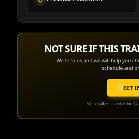
NOT SURE IF THIS TRAI
Write to us and we will help you ch
schedule and pr
GET I
We usually respond within 24 