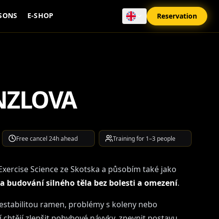
SONS
E-SHOP
Reservation
NZLOVA
Free cancel 24h ahead
Training for 1–3 people
Exercise Science ze Skotska a působím také jako
a budování silného těla bez bolesti a omezení
.
estabilitou ramen, problémy s koleny nebo
 chtějí zlepšit pohybové návyky, zpevnit postavu